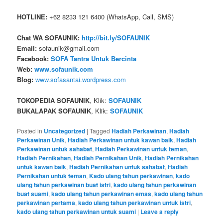
HOTLINE:
+62 8233 121 6400 (WhatsApp, Call, SMS)
Chat WA SOFAUNIK:
http://bit.ly/SOFAUNIK
Email:
sofaunik@gmail.com
Facebook:
SOFA Tantra Untuk Bercinta
Web:
www.sofaunik.com
Blog:
www.sofasantai.wordpress.com
TOKOPEDIA SOFAUNIK
, Klik:
SOFAUNIK
BUKALAPAK SOFAUNIK
, Klik:
SOFAUNIK
Posted in
Uncategorized
|
Tagged
Hadiah Perkawinan
,
Hadiah
Perkawinan Unik
,
Hadiah Perkawinan untuk kawan baik
,
Hadiah
Perkawinan untuk sahabat
,
Hadiah Perkawinan untuk teman
,
Hadiah Pernikahan
,
Hadiah Pernikahan Unik
,
Hadiah Pernikahan
untuk kawan baik
,
Hadiah Pernikahan untuk sahabat
,
Hadiah
Pernikahan untuk teman
,
Kado ulang tahun perkawinan
,
kado
ulang tahun perkawinan buat istri
,
kado ulang tahun perkawinan
buat suami
,
kado ulang tahun perkawinan emas
,
kado ulang tahun
perkawinan pertama
,
kado ulang tahun perkawinan untuk istri
,
kado ulang tahun perkawinan untuk suami
|
Leave a reply