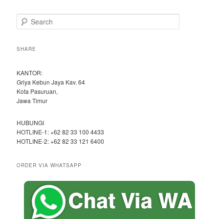
S
e
a
r
SHARE
c
h
KANTOR:
Griya Kebun Jaya Kav. 64
Kota Pasuruan,
Jawa Timur
HUBUNGI
HOTLINE-1: +62 82 33 100 4433
HOTLINE-2: +62 82 33 121 6400
ORDER VIA WHATSAPP