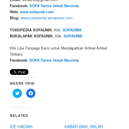
Facebook:
SOFA Tantra Untuk Bercinta
Web:
www.sofaunik.com
Blog:
www.sofasantai.wordpress.com
TOKOPEDIA SOFAUNIK
, Klik:
SOFAUNIK
BUKALAPAK SOFAUNIK
, Klik:
SOFAUNIK
Klik Like Fanpage Kami untuk Mendapatkan Artikel-Artikel
Terbaru:
Facebook:
SOFA Tantra Untuk Bercinta
SHARE THIS:
C
C
l
l
i
i
c
c
k
k
t
t
o
o
RELATED
s
s
h
h
a
a
IDE HADIAH
KABAR BAIK, INILAH
r
r