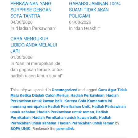
e
e
PERKAWINAN YANG
GARANSI JAMINAN 100%
o
o
n
n
SURPRISE DENGAN
SUAMI TIDAK AKAN
T
F
SOFA TANTRA
POLIGAMI
w
a
i
c
04/08/2026
04/08/2026
t
e
t
b
In "Hadiah Perkawinan"
In "dan terakhir"
e
o
r
o
CARA MENGUKUR
(
k
O
(
LIBIDO ANDA MELALUI
p
O
e
p
JARI
n
e
01/08/2026
s
n
i
s
In "dan ini merupakan ide
n
i
n
n
dan gagasan terbaik untuk
e
n
hadiah ulang tahun suami"
w
e
w
w
i
w
n
i
This entry was posted in
Uncategorized
and tagged
Cara Agar Tidak
d
n
o
d
Malu Ketika Ditolak Calon Mertua
,
Hadiah Perkawinan
,
Hadiah
w
o
Perkawinan untuk kawan baik. Karena Sofa Kamasutra ini
)
w
)
memang merupakan Hadiah Pernikahan Unik
,
Hadiah Perkawinan
untuk sahabat
,
Hadiah Perkawinan untuk teman
,
Hadiah
Pernikahan
,
Hadiah Pernikahan untuk kawan baik
,
Hadiah
Pernikahan untuk sahabat
,
Hadiah Pernikahan untuk teman
by
SOFA UNIK
. Bookmark the
permalink
.