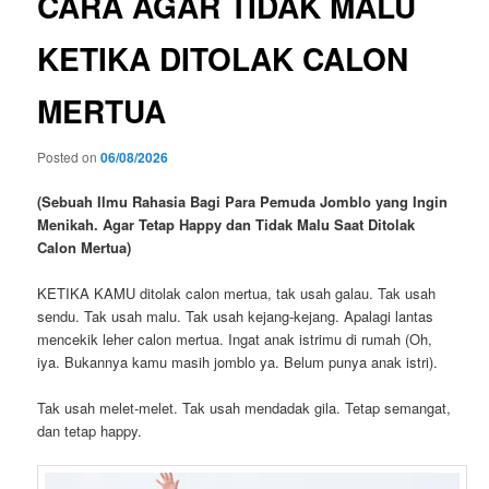
CARA AGAR TIDAK MALU
n
a
KETIKA DITOLAK CALON
v
i
MERTUA
g
a
t
Posted on
06/08/2026
i
o
(Sebuah Ilmu Rahasia Bagi Para Pemuda Jomblo yang Ingin
n
Menikah. Agar Tetap Happy dan Tidak Malu Saat Ditolak
Calon Mertua)
KETIKA KAMU ditolak calon mertua, tak usah galau. Tak usah
sendu. Tak usah malu. Tak usah kejang-kejang. Apalagi lantas
mencekik leher calon mertua. Ingat anak istrimu di rumah (Oh,
iya. Bukannya kamu masih jomblo ya. Belum punya anak istri).
Tak usah melet-melet. Tak usah mendadak gila. Tetap semangat,
dan tetap happy.