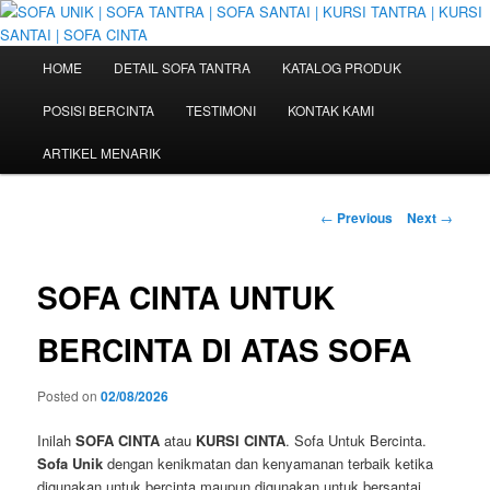
Skip
Sofa Tantra | Kursi Santai | Sofa Cinta | Sofa Sex | Kursi Cinta | Hub: 08233
100 4433
to
primary
M
HOME
DETAIL SOFA TANTRA
KATALOG PRODUK
content
a
SOFA UNIK | SOFA TANTRA | SOFA
i
POSISI BERCINTA
TESTIMONI
KONTAK KAMI
SANTAI | KURSI TANTRA | KURSI
n
m
ARTIKEL MENARIK
SANTAI | SOFA CINTA
e
n
P
u
←
Previous
Next
→
o
s
t
SOFA CINTA UNTUK
n
a
BERCINTA DI ATAS SOFA
v
i
Posted on
02/08/2026
g
a
Inilah
SOFA CINTA
atau
KURSI CINTA
. Sofa Untuk Bercinta.
t
Sofa Unik
dengan kenikmatan dan kenyamanan terbaik ketika
i
digunakan untuk bercinta maupun digunakan untuk bersantai.