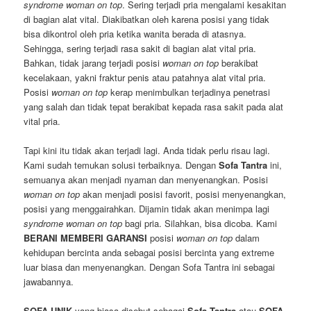
syndrome woman on top
. Sering terjadi pria mengalami kesakitan
di bagian alat vital. Diakibatkan oleh karena posisi yang tidak
bisa dikontrol oleh pria ketika wanita berada di atasnya.
Sehingga, sering terjadi rasa sakit di bagian alat vital pria.
Bahkan, tidak jarang terjadi posisi
woman on top
berakibat
kecelakaan, yakni fraktur penis atau patahnya alat vital pria.
Posisi
woman on top
kerap menimbulkan terjadinya penetrasi
yang salah dan tidak tepat berakibat kepada rasa sakit pada alat
vital pria.
Tapi kini itu tidak akan terjadi lagi. Anda tidak perlu risau lagi.
Kami sudah temukan solusi terbaiknya. Dengan
Sofa Tantra
ini,
semuanya akan menjadi nyaman dan menyenangkan. Posisi
woman on top
akan menjadi posisi favorit, posisi menyenangkan,
posisi yang menggairahkan. Dijamin tidak akan menimpa lagi
syndrome woman on top
bagi pria. Silahkan, bisa dicoba. Kami
BERANI MEMBERI GARANSI
posisi
woman on top
dalam
kehidupan bercinta anda sebagai posisi bercinta yang extreme
luar biasa dan menyenangkan. Dengan Sofa Tantra ini sebagai
jawabannya.
SOFA UNIK
yang biasa disebut sebagai
Sofa Tantra
atau
SOFA