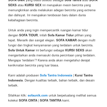
SEKS
atau
KURSI SEX
ini merupakan mesin bercinta yang
memungkinkan anda melakukan adegan bercinta yang extreme
dan dahsyat. Ini merupakan terobosan baru dalam dunia
kebahagiaan bercinta.
Untuk anda yang ingin mempercantik ruangan kamar tidur
dengan
SOFA TIDUR
, inilah
Sofa Kamar Tidur
pilihan yang
tepat. Menarik dan sangat elegan.
SOFA KAMAR
dengan multi
fungsi dan tingkat kenyamanan yang terdalam untuk bercinta.
Sofa Untuk Kamar
ini berfungsi sebagai
KURSI SEKS
akan
mengantarkan anda memasuki dunia percintaan yang terdalam.
Mengapa ‘terdalam’? Karena anda akan mengetahui derajat
kenikmatan bercinta yang luar biasa.
Kami adalah produsen
Sofa Tantra Indonesia
|
Kursi Tantra
Indonesia
. Dengan kualitas terbaik, bahan terbaik, dan desain
terbaik.
Silahkan klik:
sofaunik.com
untuk berpetualang melihat semua
koleksi
SOFA CINTA
|
SOFA TANTRA
kami.