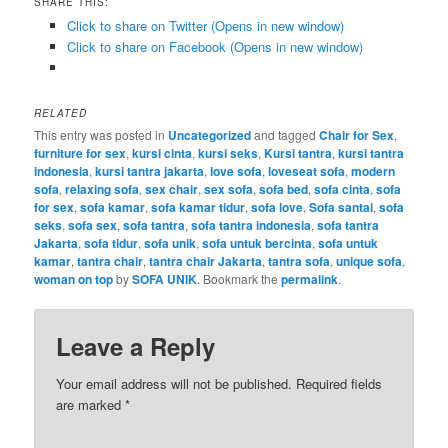
SHARE THIS:
Click to share on Twitter (Opens in new window)
Click to share on Facebook (Opens in new window)
RELATED
This entry was posted in
Uncategorized
and tagged
Chair for Sex
,
furniture for sex
,
kursi cinta
,
kursi seks
,
Kursi tantra
,
kursi tantra
indonesia
,
kursi tantra jakarta
,
love sofa
,
loveseat sofa
,
modern
sofa
,
relaxing sofa
,
sex chair
,
sex sofa
,
sofa bed
,
sofa cinta
,
sofa
for sex
,
sofa kamar
,
sofa kamar tidur
,
sofa love
,
Sofa santai
,
sofa
seks
,
sofa sex
,
sofa tantra
,
sofa tantra indonesia
,
sofa tantra
Jakarta
,
sofa tidur
,
sofa unik
,
sofa untuk bercinta
,
sofa untuk
kamar
,
tantra chair
,
tantra chair Jakarta
,
tantra sofa
,
unique sofa
,
woman on top
by
SOFA UNIK
. Bookmark the
permalink
.
Leave a Reply
Your email address will not be published.
Required fields
are marked
*