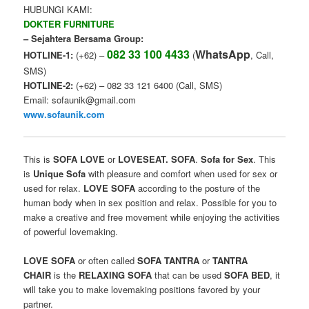
HUBUNGI KAMI:
DOKTER FURNITURE
– Sejahtera Bersama Group:
082 33 100 4433
WhatsApp
HOTLINE-1:
(+62) –
(
, Call,
SMS)
HOTLINE-2:
(+62) – 082 33 121 6400 (Call, SMS)
Email: sofaunik@gmail.com
www.sofaunik.com
This is
SOFA LOVE
or
LOVESEAT. SOFA
.
Sofa for Sex
. This
is
Unique
Sofa
with
pleasure
and
comfort
when
used
for sex
or
used for
relax.
LOVE SOFA
according to the
posture of
the
human body
when
in
sex position
and
relax
.
Possible for
you
to
make
a creative
and
free
movement
while
enjoying
the activities
of
powerful lovemaking
.
LOVE
SOFA
or
often called
SOFA TANTRA
or
TANTRA
CHAIR
is the
RELAXING
SOFA
that can
be used
SOFA
BED
, it
will take you to make lovemaking positions favored by your
partner.