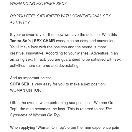
WHEN
DOING EXTREME SEX?
DO YOU
FEEL
SATURATED
WITH CONVENTIONAL SEX
ACTIVITY?
If
your answer
is yes
,
then now
we
have the solution
.
With
this
Tantra
Sofa
|
SEX CHAIR
everything so
easy
and
convenient
.
You
‘ll
make love
with
the position
and
the scene
is more
creative
,
innovative
.
According to your wishes
.
Adventure
in
an
amazing
sex
.
In fact
,
you
are guaranteed
to be
satisfied
with
sex
activities
more extreme
and
devastating
.
And
as
important notes
:
SOFA SEX
is very
easy for you
to
make a
sex position
:
WOMAN ON TOP.
Often
the events
when performing
sex positions
“W
oman On
Top”
, the
man
becomes
the
loss
.
This
is referred to as
:
The
S
yndrome
of W
oman On Top
.
When
applying
“
Woman On Top”
, o
ften
the
men experience
pain