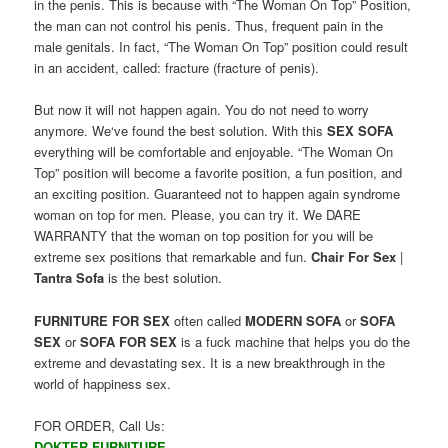
in the
penis
.
This is
because
with “The
W
oman On Top” Position
,
the man
can not control
his penis
.
Thus,
frequent
pain in the
male
genitals
.
In fact, “The
W
oman On Top” position
could
result
in
an accident
,
called:
fracture (fracture of penis).
But
now
it will not happen
again
.
You
do not
need to worry
anymore
.
We
‘ve
found
the best solution
.
With
this
SEX SOFA
everything will
be comfortable and
enjoyable. “The Woman On
Top” position will become a favorite position, a fun position, and
an exciting position.
Guaranteed not to happen again syndrome
woman on top for men. Please, you can try it. We DARE
WARRANTY that the woman on top position for you will be
extreme sex positions that remarkable and fun
.
Chair For Sex
|
Tantra Sofa
is the
best
solution
.
FURNITURE FOR SEX
often called
MODERN SOFA
or
SOFA
SEX
or
SOFA FOR SEX
is a fuck machine
that helps
you
do
the
extreme
and
devastating
sex
.
It
is a new breakthrough
in the
world of
happiness
sex.
FOR ORDER, Call Us:
DOKTER FURNITURE