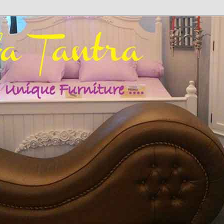
fa Cinta | Sofa Sex | Kursi Cinta | Hub: 08233 100 4433
SOFA TANTRA | SOFA SANTAI |
 | KURSI SANTAI | SOFA