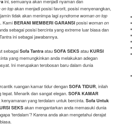
ra
ini, semuanya akan menjadi nyaman dan
on top
akan menjadi posisi favorit, posisi menyenangkan,
ijamin tidak akan menimpa lagi
syndrome woman on top
ba. Kami
BERANI MEMBERI GARANSI
posisi
woman on
nda sebagai posisi bercinta yang extreme luar biasa dan
ntra ini sebagai jawabannya.
ut sebagai
Sofa Tantra
atau
SOFA SEKS
atau
KURSI
cinta yang memungkinkan anda melakukan adegan
syat. Ini merupakan terobosan baru dalam dunia
cantik ruangan kamar tidur dengan
SOFA TIDUR
, inilah
g tepat. Menarik dan sangat elegan.
SOFA KAMAR
at kenyamanan yang terdalam untuk bercinta.
Sofa Untuk
URSI SEKS
akan mengantarkan anda memasuki dunia
ngapa ‘terdalam’? Karena anda akan mengetahui derajat
biasa.