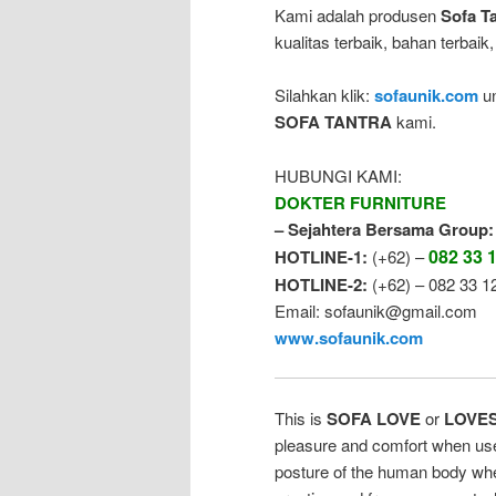
Kami adalah produsen
Sofa T
kualitas terbaik, bahan terbaik,
Silahkan klik:
sofaunik.com
un
SOFA TANTRA
kami.
HUBUNGI KAMI:
DOKTER FURNITURE
– Sejahtera Bersama Group:
082 33 
HOTLINE-1:
(+62) –
HOTLINE-2:
(+62) – 082 33 1
Email: sofaunik@gmail.com
www.sofaunik.com
This is
SOFA LOVE
or
LOVES
pleasure
and
comfort
when
us
posture of
the human body
wh