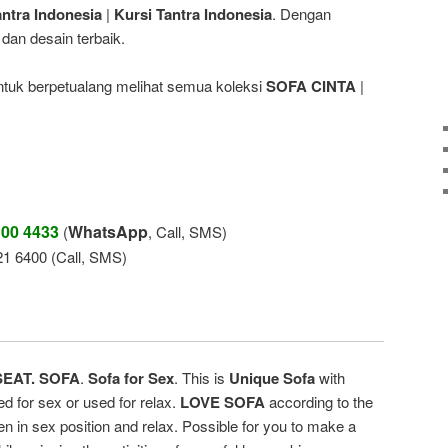
antra Indonesia
|
Kursi Tantra Indonesia
. Dengan
 dan desain terbaik.
tuk berpetualang melihat semua koleksi
SOFA CINTA
|
100 4433
WhatsApp
(
, Call, SMS)
21 6400 (Call, SMS)
EAT. SOFA
.
Sofa for Sex
. This is
Unique
Sofa
with
ed
for sex
or
used for
relax.
LOVE SOFA
according to the
en
in
sex position
and
relax
.
Possible for
you
to
make
a