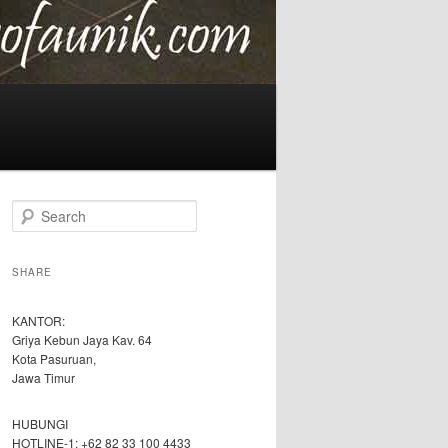
S
e
a
r
SHARE
c
h
KANTOR:
Griya Kebun Jaya Kav. 64
Kota Pasuruan,
Jawa Timur
HUBUNGI
HOTLINE-1: +62 82 33 100 4433