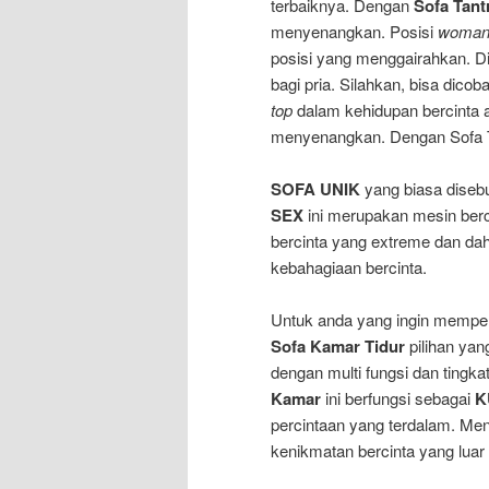
terbaiknya. Dengan
Sofa Tant
menyenangkan. Posisi
woman 
posisi yang menggairahkan. D
bagi pria. Silahkan, bisa dico
top
dalam kehidupan bercinta a
menyenangkan. Dengan Sofa Ta
SOFA UNIK
yang biasa diseb
SEX
ini merupakan mesin ber
bercinta yang extreme dan dah
kebahagiaan bercinta.
Untuk anda yang ingin memper
Sofa Kamar Tidur
pilihan yan
dengan multi fungsi dan tingk
Kamar
ini berfungsi sebagai
K
percintaan yang terdalam. Me
kenikmatan bercinta yang luar 