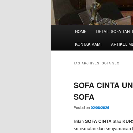
M
HOME
DETAIL SOFA TANT
a
i
KONTAK KAMI
ARTIKEL M
n
m
e
TAG ARCHIVES:
SOFA SEX
n
u
SOFA CINTA UN
SOFA
Posted on
02/08/2026
Inilah
SOFA CINTA
atau
KURS
kenikmatan dan kenyamanan te