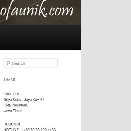
S
e
a
r
SHARE
c
h
KANTOR:
Griya Kebun Jaya Kav. 64
Kota Pasuruan,
Jawa Timur
HUBUNGI
HOTLINE-1: +62 82 33 100 4433