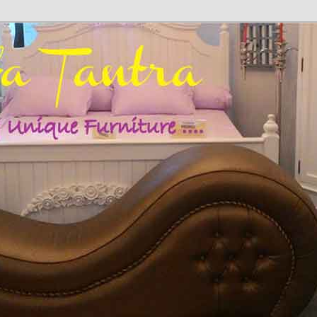
fa Cinta | Sofa Sex | Kursi Cinta | Hub: 08233 100 4433
SOFA TANTRA | SOFA SANTAI |
 | KURSI SANTAI | SOFA