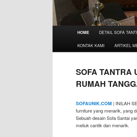
M
HOME
DETAIL SOFA TANT
a
i
KONTAK KAMI
ARTIKEL M
n
m
e
SOFA TANTRA 
n
u
RUMAH TANGG
SOFAUNIK.COM
| INILAH 
furniture yang menarik, yang
Sebuah desain Sofa Santai ya
meliuk cantik dan menarik.