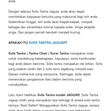
anda.
Dengan adanya Sofa Tantra Jaguar, anda akan dapat
memberikan kepuasan bercinta yang maksimal bagi istri anda.
Sedemikian hingga, istri anda akan klepek-klepek, menjadi
bahagia dan senantiasa hormat kepada anda. Singa tetaplah
singa. Dan jangan pernah berubah menjadi kucing.
APAKAH ITU
SOFA TANTRA JAGUAR
?
Sofa Tantra | Tantra Chair | Kursi Tantra
merupakan tools
untuk mendukung kebahagiaan, kepuasan, serta kenikmatan
bagi anda dalam bercinta. Sofa tantra merupakan ide brilian. Sofa
yang seakan terdiri dari 2 sofa tamu digabung menjadi satu.
Desain meliuk-liuk yang sempurna. Sehingga, anda dapat
menemukan pengalaman baru dalam bercinta yang
menakjubkan.
Lalu, kami hadirkan
Sofa Tantra model JAGUAR
. Sofa Tantra
Jaguar inilah yang merupakan tipe tertinggi di antara sofa tantra
lainnya. Best Seller!! Menggunakan Sofa Tantra Jaguar, serasa
anda akan hadir dalam suasana bercinta yang terbarukan.