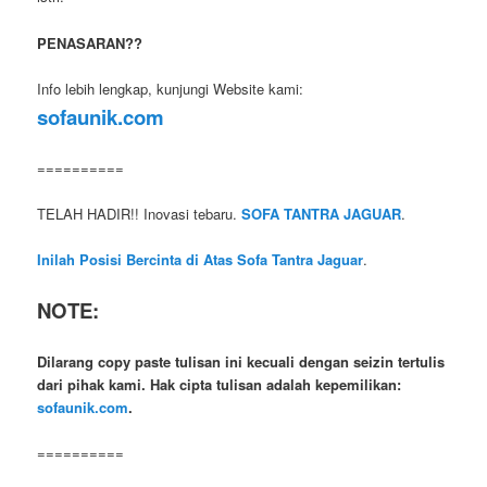
PENASARAN??
Info lebih lengkap, kunjungi Website kami:
sofaunik.com
==========
TELAH HADIR!! Inovasi tebaru.
SOFA TANTRA JAGUAR
.
Inilah Posisi Bercinta di Atas Sofa Tantra Jaguar
.
NOTE:
Dilarang copy paste tulisan ini kecuali dengan seizin tertulis
dari pihak kami. Hak cipta tulisan adalah kepemilikan:
sofaunik.com
.
==========