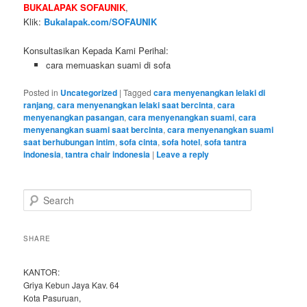
BUKALAPAK SOFAUNIK
,
Klik:
Bukalapak.com/SOFAUNIK
Konsultasikan Kepada Kami Perihal:
cara memuaskan suami di sofa
Posted in
Uncategorized
|
Tagged
cara menyenangkan lelaki di
ranjang
,
cara menyenangkan lelaki saat bercinta
,
cara
menyenangkan pasangan
,
cara menyenangkan suami
,
cara
menyenangkan suami saat bercinta
,
cara menyenangkan suami
saat berhubungan intim
,
sofa cinta
,
sofa hotel
,
sofa tantra
indonesia
,
tantra chair indonesia
|
Leave a reply
S
e
a
r
SHARE
c
h
KANTOR:
Griya Kebun Jaya Kav. 64
Kota Pasuruan,