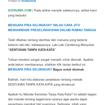
Posted on
05/08/2026
SOFAUNIK.COM
| Pada artikel menarik sebelumnya, artikel kami
yang berjudul:
MENGAPA PRIA SELINGKUH? INILAH CARA JITU
MENGHINDARI PRESELINGKUHAN DALAM RUMAH TANGGA
Telah dibahas tentang identitas dari manusia yang berjenis
kelamin laki-laki, bahwasannya: Laki-Laki Cenderung Menyukai:
“SENTUHAN TANPA KATA-KATA”
.
Tulisan tersebut sangat sangat menarik untuk disimak. Apabila
anda belum membacanya, silahkan klik tautan berikut ini:
MENGAPA PRIA SELINGKUH?
Bagus untuk disimak.
Baiklah, mari kita elaborasi penjelasan tentang metode
SENTUHAN TANPA KATA-KATA yang dimaksud.
Apakah itu Metode Sentuhan Tanpa Kata-Kata? Ini adalah bagian
dari metode tentang bagaimana caranya agar wanita dapat
senantiasa memikat hati suaminya. Sehingga, inilah yang