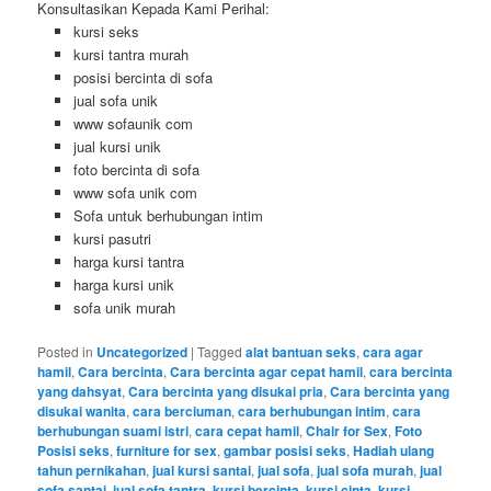
Konsultasikan Kepada Kami Perihal:
kursi seks
kursi tantra murah
posisi bercinta di sofa
jual sofa unik
www sofaunik com
jual kursi unik
foto bercinta di sofa
www sofa unik com
Sofa untuk berhubungan intim
kursi pasutri
harga kursi tantra
harga kursi unik
sofa unik murah
Posted in
Uncategorized
|
Tagged
alat bantuan seks
,
cara agar
hamil
,
Cara bercinta
,
Cara bercinta agar cepat hamil
,
cara bercinta
yang dahsyat
,
Cara bercinta yang disukai pria
,
Cara bercinta yang
disukai wanita
,
cara berciuman
,
cara berhubungan intim
,
cara
berhubungan suami istri
,
cara cepat hamil
,
Chair for Sex
,
Foto
Posisi seks
,
furniture for sex
,
gambar posisi seks
,
Hadiah ulang
tahun pernikahan
,
jual kursi santai
,
jual sofa
,
jual sofa murah
,
jual
sofa santai
,
jual sofa tantra
,
kursi bercinta
,
kursi cinta
,
kursi