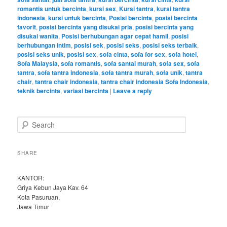
romantis untuk bercinta
,
kursi sex
,
Kursi tantra
,
kursi tantra
indonesia
,
kursi untuk bercinta
,
Posisi bercinta
,
posisi bercinta
favorit
,
posisi bercinta yang disukai pria
,
posisi bercinta yang
disukai wanita
,
Posisi berhubungan agar cepat hamil
,
posisi
berhubungan intim
,
posisi sek
,
posisi seks
,
posisi seks terbaik
,
posisi seks unik
,
posisi sex
,
sofa cinta
,
sofa for sex
,
sofa hotel
,
Sofa Malaysia
,
sofa romantis
,
sofa santai murah
,
sofa sex
,
sofa
tantra
,
sofa tantra indonesia
,
sofa tantra murah
,
sofa unik
,
tantra
chair
,
tantra chair indonesia
,
tantra chair indonesia Sofa Indonesia
,
teknik bercinta
,
variasi bercinta
|
Leave a reply
S
e
a
r
SHARE
c
h
KANTOR:
Griya Kebun Jaya Kav. 64
Kota Pasuruan,
Jawa Timur