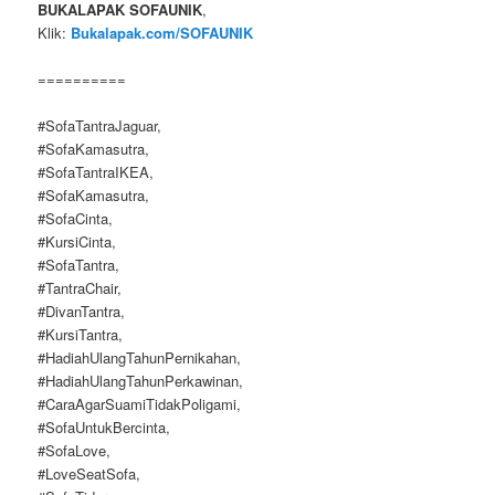
BUKALAPAK SOFAUNIK
,
Klik:
Bukalapak.com/SOFAUNIK
==========
#SofaTantraJaguar,
#SofaKamasutra,
#SofaTantraIKEA,
#SofaKamasutra,
#SofaCinta,
#KursiCinta,
#SofaTantra,
#TantraChair,
#DivanTantra,
#KursiTantra,
#HadiahUlangTahunPernikahan,
#HadiahUlangTahunPerkawinan,
#CaraAgarSuamiTidakPoligami,
#SofaUntukBercinta,
#SofaLove,
#LoveSeatSofa,