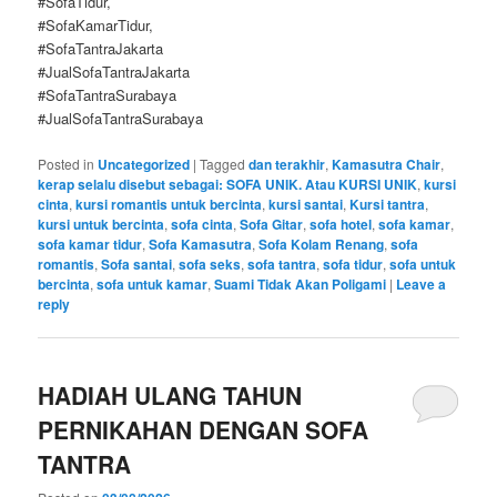
#SofaTidur,
#SofaKamarTidur,
#SofaTantraJakarta
#JualSofaTantraJakarta
#SofaTantraSurabaya
#JualSofaTantraSurabaya
Posted in
Uncategorized
|
Tagged
dan terakhir
,
Kamasutra Chair
,
kerap selalu disebut sebagai: SOFA UNIK. Atau KURSI UNIK
,
kursi
cinta
,
kursi romantis untuk bercinta
,
kursi santai
,
Kursi tantra
,
kursi untuk bercinta
,
sofa cinta
,
Sofa Gitar
,
sofa hotel
,
sofa kamar
,
sofa kamar tidur
,
Sofa Kamasutra
,
Sofa Kolam Renang
,
sofa
romantis
,
Sofa santai
,
sofa seks
,
sofa tantra
,
sofa tidur
,
sofa untuk
bercinta
,
sofa untuk kamar
,
Suami Tidak Akan Poligami
|
Leave a
reply
HADIAH ULANG TAHUN
PERNIKAHAN DENGAN SOFA
TANTRA