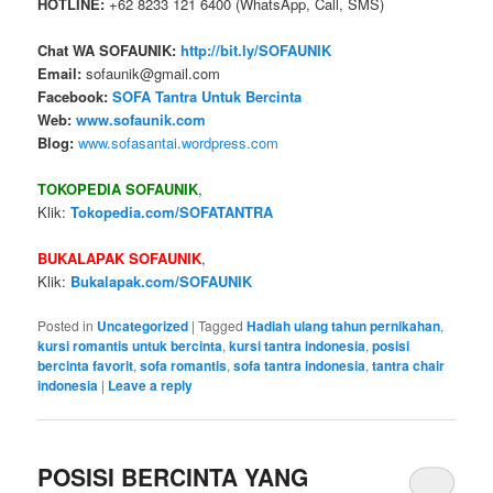
HOTLINE:
+62 8233 121 6400 (WhatsApp, Call, SMS)
Chat WA SOFAUNIK:
http://bit.ly/SOFAUNIK
Email:
sofaunik@gmail.com
Facebook:
SOFA Tantra Untuk Bercinta
Web:
www.sofaunik.com
Blog:
www.sofasantai.wordpress.com
TOKOPEDIA SOFAUNIK
,
Klik:
Tokopedia.com/SOFATANTRA
BUKALAPAK SOFAUNIK
,
Klik:
Bukalapak.com/SOFAUNIK
Posted in
Uncategorized
|
Tagged
Hadiah ulang tahun pernikahan
,
kursi romantis untuk bercinta
,
kursi tantra indonesia
,
posisi
bercinta favorit
,
sofa romantis
,
sofa tantra indonesia
,
tantra chair
indonesia
|
Leave a reply
POSISI BERCINTA YANG