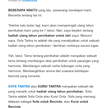
Posted on
03/08/2026
BEBERAPA WAKTU
yang lalu, seseorang menelepon kami.
Bercerita tentang hal ini:
“Sekitar satu bulan lagi, kami akan memperingati ulang tahun
pernikahan kami yang ke-7 tahun. Nah, saya berpikir tentang
hadiah ulang tahun pernikahan untuk istri
saya. Menurut
saya, Sofa Tantra ini adalah ide yang menakjubkan untuk sebuah
hadiah ulang tahun pernikahan,” demikian ceritanya secara lugas.
Yah, betul. Tema tentang pernikahan adalah merupakan sebuah
tema tentang membangun altar pernikahan untuk pasangan yang
harmonis. Membangun sebuah cerita hubungan cinta yang
harmonis. Membangkitkan aroma dari suasana kehidupan
bercinta yang romantis.
SOFA TANTRA
atau
KURSI TANTRA
merupakan sebuah ide
yang menarik untuk
hadiah ulang tahun pernikahan
. Sofa
Tantra adalah Sofa Cinta atau Kursi Cinta. Sofa yang memang
didesain sebagai
Sofa untuk Bercinta
, atau
Kursi untuk
Bercinta
.