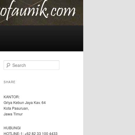
S
e
a
r
SHARE
c
h
KANTOR:
Griya Kebun Jaya Kav. 64
Kota Pasuruan,
Jawa Timur
HUBUNGI
HOTLINE-1: +62 82 33 100 4433