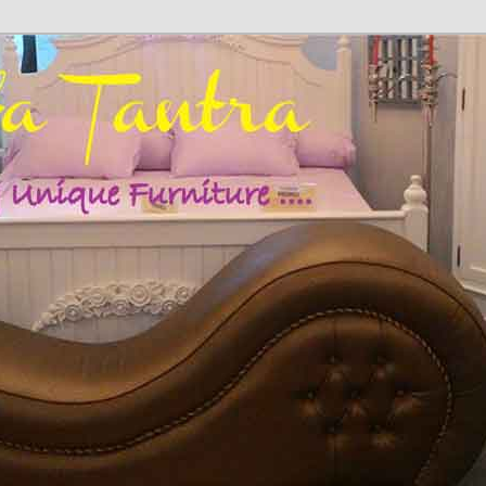
fa Cinta | Sofa Sex | Kursi Cinta | Hub: 08233 100 4433
SOFA TANTRA | SOFA SANTAI |
 | KURSI SANTAI | SOFA