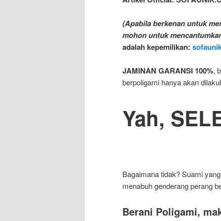
(Apabila berkenan untuk meng
mohon untuk mencantumka
adalah kepemilikan:
sofauni
JAMINAN GARANSI 100%
, 
berpoligami hanya akan dilaku
Yah, SEL
Bagaimana tidak? Suami yang 
menabuh genderang perang be
Berani Poligami, ma