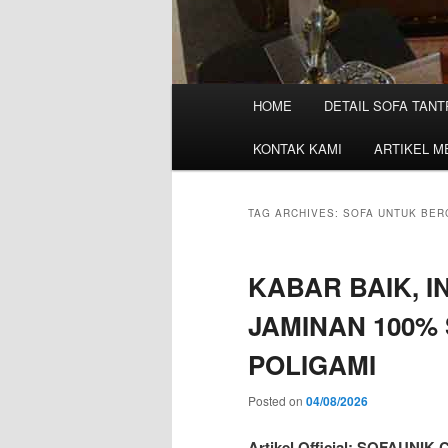
M
HOME
DETAIL SOFA TANT
a
i
KONTAK KAMI
ARTIKEL M
n
m
e
TAG ARCHIVES:
SOFA UNTUK BER
n
u
KABAR BAIK, I
JAMINAN 100%
POLIGAMI
Posted on
04/08/2026
Artikel Official: SOFAUNIK