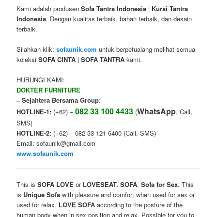
Kami adalah produsen
Sofa Tantra Indonesia
|
Kursi Tantra
Indonesia
. Dengan kualitas terbaik, bahan terbaik, dan desain
terbaik.
Silahkan klik:
sofaunik.com
untuk berpetualang melihat semua
koleksi
SOFA CINTA
|
SOFA TANTRA
kami.
HUBUNGI KAMI:
DOKTER FURNITURE
– Sejahtera Bersama Group:
082 33 100 4433
WhatsApp
HOTLINE-1:
(+62) –
(
, Call,
SMS)
HOTLINE-2:
(+62) – 082 33 121 6400 (Call, SMS)
Email: sofaunik@gmail.com
www.sofaunik.com
This is
SOFA LOVE
or
LOVESEAT. SOFA
.
Sofa for Sex
. This
is
Unique
Sofa
with
pleasure
and
comfort
when
used
for sex
or
used for
relax.
LOVE SOFA
according to the
posture of
the
human body
when
in
sex position
and
relax
.
Possible for
you
to