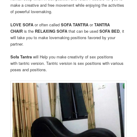
make
a creative
and
free
movement
while
enjoying
the activities
of
powerful lovemaking
.
LOVE
SOFA
or
often called
SOFA TANTRA
or
TANTRA
CHAIR
is the
RELAXING
SOFA
that can
be used
SOFA
BED
, it
will take you to make lovemaking positions favored by your
partner.
Sofa
Tantra
will
Help you
make
creativity
of
sex positions
with tantric version
. Tantric version is
sex positions
with
various
poses
and
positions
.