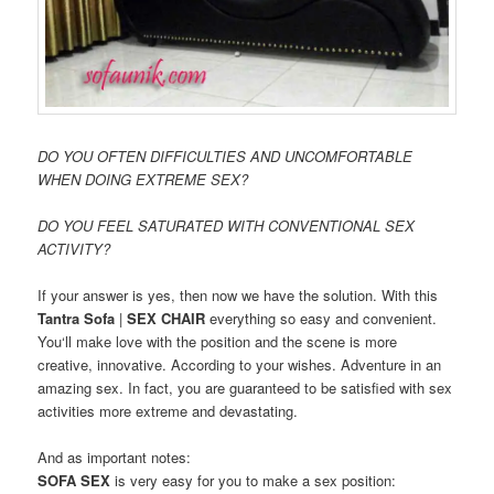
DO YOU
OFTEN
DIFFICULTIES
AND
UNCOMFORTABLE
WHEN
DOING EXTREME SEX?
DO YOU
FEEL
SATURATED
WITH CONVENTIONAL SEX
ACTIVITY?
If
your answer
is yes
,
then now
we
have the solution
.
With
this
Tantra
Sofa
|
SEX CHAIR
everything so
easy
and
convenient
.
You
‘ll
make love
with
the position
and
the scene
is more
creative
,
innovative
.
According to your wishes
.
Adventure
in
an
amazing
sex
.
In fact
,
you
are guaranteed
to be
satisfied
with
sex
activities
more extreme
and
devastating
.
And
as
important notes
:
SOFA SEX
is very
easy for you
to
make a
sex position
: