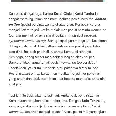
Dan perlu diingat juga, bahwa
Kursi Cinta
|
Kursi Tantra
ini
sangat memungkinkan dan memudahkan posisi bercinta
Woman
on Top
(posisi bercinta wanita di atas pria). Kenapa? Karena
menjadi lazim terjadi ketika melakukan posisi bercinta
woman on
top
, pria menjadi pihak yang dirugikan. Ini disebut sebagai:
syndrome woman on top
. Sering terjadi pria mengalami kesakitan
di bagian alat vital. Diakibatkan oleh karena posisi yang tidak
bisa dikontrol oleh pria ketika wanita berada di atasnya.
Sehingga, sering terjadi rasa sakit di bagian alat vital pria.
Bahkan, tidak jarang terjadi posisi
woman on top
berakibat
kecelakaan, yakni fraktur penis atau patahnya alat vital pria.
Posisi
woman on top
kerap menimbulkan terjadinya penetrasi
yang salah dan tidak tepat berakibat kepada rasa sakit pada alat
vital pria.
Tapi kini itu tidak akan terjadi lagi. Anda tidak perlu risau lagi.
Kami sudah temukan solusi terbaiknya. Dengan
Sofa Tantra
ini,
semuanya akan menjadi nyaman dan menyenangkan. Posisi
woman on top
akan menjadi posisi favorit, posisi menyenangkan,