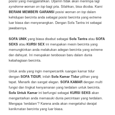
posisi yang menggairahkan. Dijamin tidak akan menimpa lagi
syndrome woman on top
bagi pria. Silahkan, bisa dicoba. Kami
BERANI MEMBERI GARANSI
posisi
woman on top
dalam
kehidupan bercinta anda sebagai posisi bercinta yang extreme
luar biasa dan menyenangkan. Dengan Sofa Tantra ini sebagai
jawabannya.
SOFA UNIK
yang biasa disebut sebagai
Sofa Tantra
atau
SOFA
SEKS
atau
KURSI SEX
ini merupakan mesin bercinta yang
memungkinkan anda melakukan adegan bercinta yang extreme
dan dahsyat. Ini merupakan terobosan baru dalam dunia
kebahagiaan bercinta.
Untuk anda yang ingin mempercantik ruangan kamar tidur
dengan
SOFA TIDUR
, inilah
Sofa Kamar Tidur
pilihan yang
tepat. Menarik dan sangat elegan.
SOFA KAMAR
dengan multi
fungsi dan tingkat kenyamanan yang terdalam untuk bercinta.
Sofa Untuk Kamar
ini berfungsi sebagai
KURSI SEKS
akan
mengantarkan anda memasuki dunia percintaan yang terdalam.
Mengapa ‘terdalam’? Karena anda akan mengetahui derajat
kenikmatan bercinta yang luar biasa.