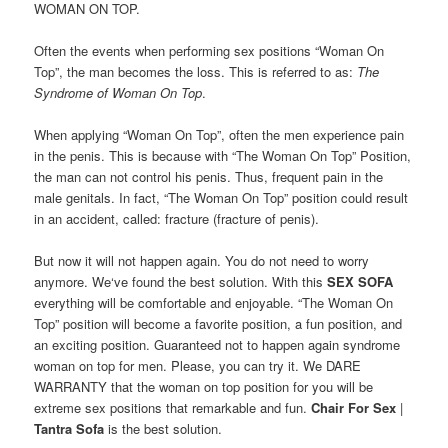
WOMAN ON TOP.
Often
the events
when performing
sex positions
“W
oman On
Top”
, the
man
becomes
the
loss
.
This
is referred to as
:
The
S
yndrome
of W
oman On Top
.
When
applying
“
Woman On Top”
, o
ften
the
men experience
pain
in the
penis
.
This is
because
with “The
W
oman On Top” Position
,
the man
can not control
his penis
.
Thus,
frequent
pain in the
male
genitals
.
In fact, “The
W
oman On Top” position
could
result
in
an accident
,
called:
fracture (fracture of penis).
But
now
it will not happen
again
.
You
do not
need to worry
anymore
.
We
‘ve
found
the best solution
.
With
this
SEX SOFA
everything will
be comfortable and
enjoyable. “The Woman On
Top” position will become a favorite position, a fun position, and
an exciting position.
Guaranteed not to happen again syndrome
woman on top for men. Please, you can try it. We DARE
WARRANTY that the woman on top position for you will be
extreme sex positions that remarkable and fun
.
Chair For Sex
|
Tantra Sofa
is the
best
solution
.