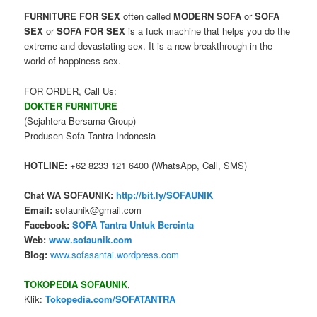
FURNITURE FOR SEX
often called
MODERN SOFA
or
SOFA
SEX
or
SOFA FOR SEX
is a fuck machine
that helps
you
do
the
extreme
and
devastating
sex
.
It
is a new breakthrough
in the
world of
happiness
sex.
FOR ORDER, Call Us:
DOKTER FURNITURE
(Sejahtera Bersama Group)
Produsen Sofa Tantra Indonesia
HOTLINE:
+62 8233 121 6400 (WhatsApp, Call, SMS)
Chat WA SOFAUNIK:
http://bit.ly/SOFAUNIK
Email:
sofaunik@gmail.com
Facebook:
SOFA Tantra Untuk Bercinta
Web:
www.sofaunik.com
Blog:
www.sofasantai.wordpress.com
TOKOPEDIA SOFAUNIK
,
Klik:
Tokopedia.com/SOFATANTRA