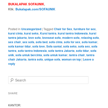
BUKALAPAK SOFAUNIK
,
Klik:
Bukalapak.com/SOFAUNIK
Posted in
Uncategorized
|
Tagged
Chair for Sex
,
furniture for sex
,
kursi cinta
,
kursi seks
,
Kursi tantra
,
kursi tantra indonesia
,
kursi
tantra jakarta
,
love sofa
,
loveseat sofa
,
modern sofa
,
relaxing sofa
,
sex chair
,
sex sofa
,
sofa bed
,
sofa cinta
,
sofa for sex
,
sofa kamar
,
sofa kamar tidur
,
sofa love
,
Sofa santai
,
sofa seks
,
sofa sex
,
sofa
tantra
,
sofa tantra indonesia
,
sofa tantra Jakarta
,
sofa tidur
,
sofa
unik
,
sofa untuk bercinta
,
sofa untuk kamar
,
tantra chair
,
tantra
chair Jakarta
,
tantra sofa
,
unique sofa
,
woman on top
|
Leave a
reply
S
e
a
r
SHARE
c
h
KANTOR: